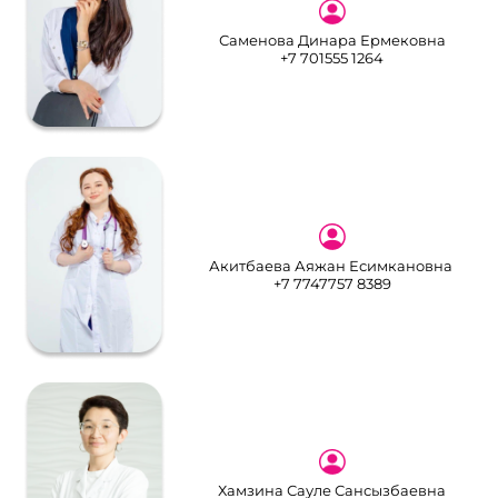
Саменова Динара Ермековна
+7 701555 1264
Акитбаева Аяжан Есимкановна
+7 7747757 8389
Хамзина Сауле Сансызбаевна